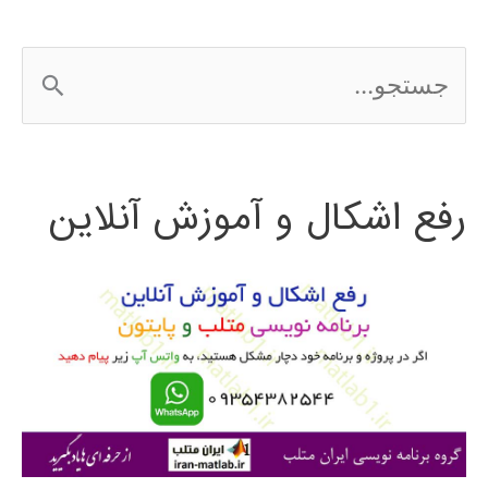
ج
س
ت
رفع اشکال و آموزش آنلاین
ج
و
ب
ر
ا
ی