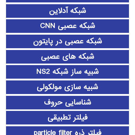
شبکه آدلاین
شبکه عصبی CNN
شبکه عصبی در پایتون
شبکه های عصبی
شبیه ساز شبکه NS2
شبیه سازی مولکولی
شناسایی حروف
فیلتر تطبیقی
فیلتر ذره particle filter