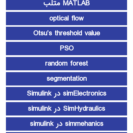
MATLAB متلب
optical flow
Otsu’s threshold value
PSO
random forest
segmentation
simElectronics در Simulink
SimHydraulics در simulink
simmehanics در simulink