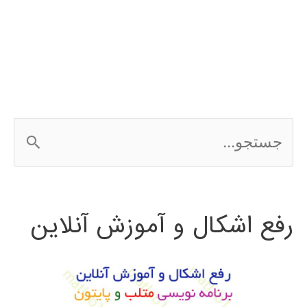
نرم
افزار
ArcGIS
ج
س
ت
رفع اشکال و آموزش آنلاین
ج
و
ب