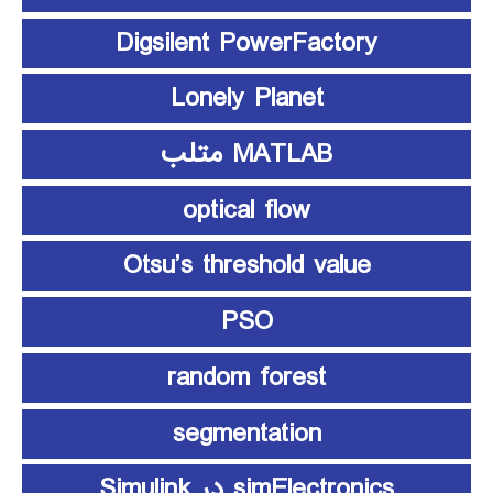
Digsilent PowerFactory
Lonely Planet
MATLAB متلب
optical flow
Otsu’s threshold value
PSO
random forest
segmentation
simElectronics در Simulink