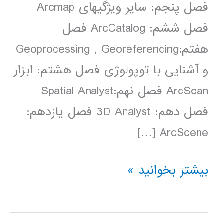
فصل پنجم: سایر ویژگی­های Arcmap
فصل ششم: ArcCatalog فصل
هفتم:Geoprocessing , Georeferencing
و آشنایی با توپولوژی فصل هشتم: ابزار
ArcScan فصل نهم:Spatial Analyst
فصل دهم: 3D Analyst فصل یازدهم:
ArcScene […]
فیلم
بیشتر بخوانید »
آموزش
فارسی