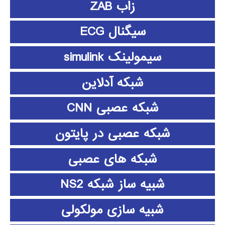
زاب ZAB
سیگنال ECG
سیمولینک simulink
شبکه آدلاین
شبکه عصبی CNN
شبکه عصبی در پایتون
شبکه های عصبی
شبیه ساز شبکه NS2
شبیه سازی مولکولی