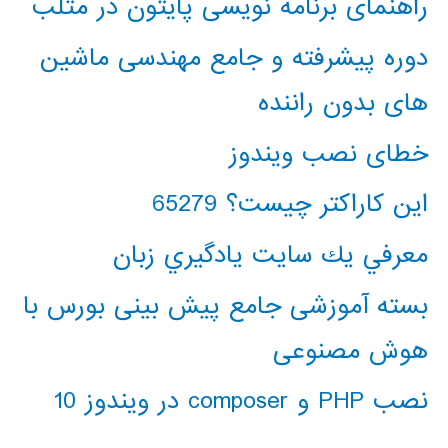
راهنمای برنامه نویسی پایتون در متلب
دوره پیشرفته و جامع مهندسی ماشین
های بدون راننده
خطای نصب ویندوز
این کاراکتر چیست؟ 65279
معرفي يك سايت يادگيري زبان
بسته آموزشی جامع پیش بینی بورس با
هوش مصنوعی
نصب PHP و composer در ویندوز 10