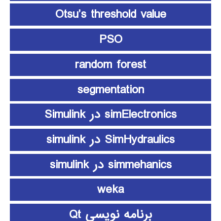
Otsu’s threshold value
PSO
random forest
segmentation
simElectronics در Simulink
SimHydraulics در simulink
simmehanics در simulink
weka
برنامه نویسی Qt