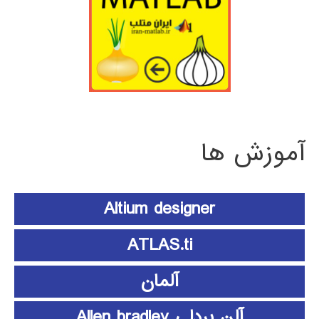
آموزش ها
Altium designer
ATLAS.ti
آلمان
آلن بردلی Allen bradley