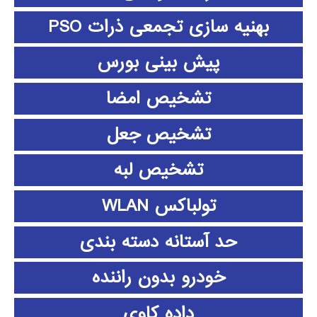
بهنیه سازی تجمعی ذرات PSO
پیش بینی بورس
تشخیص امضا
تشخیص جعل
تشخیص لبه
تولباکس WLAN
حد آستانه دسته بندی
خودرو بدون راننده
داده كاوي