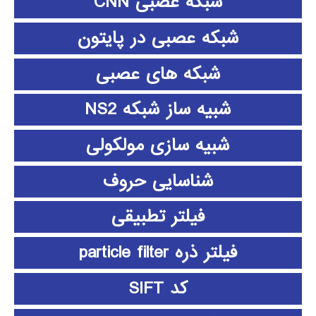
شبکه عصبی CNN
شبکه عصبی در پایتون
شبکه های عصبی
شبیه ساز شبکه NS2
شبیه سازی مولکولی
شناسایی حروف
فیلتر تطبیقی
فیلتر ذره particle filter
کد SIFT