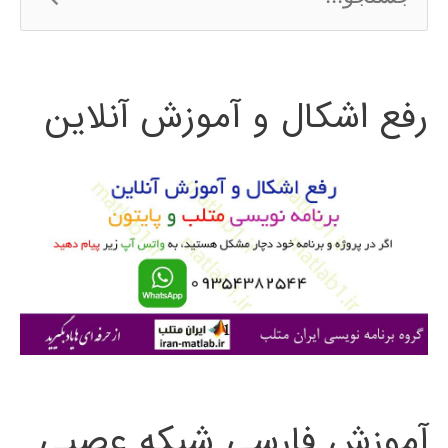
س
ت
رفع اشکال و آموزش آنلاین
ج
و
ب
ر
ا
ی
:
آموزش فارسی شبکه عصبی