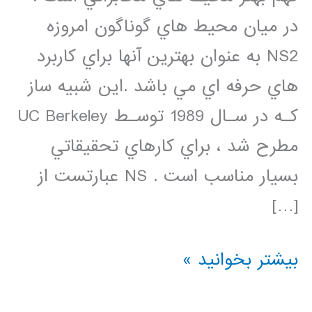
در ميان محيط هاي گوناگون امروزه
NS2 به عنوان بهترين آنها براي كاربرد
هاي حرفه اي مي باشد .اين شبيه ساز
كـه در سـال 1989 توسـط UC Berkeley
مطرح شد ، براي كارهاي تحقيقاتي
بسيار مناسب است . NS عبارتست از
[…]
دانلود
بیشتر بخوانید »
فیلم