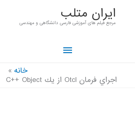
رش
ايران متلب
ه
مرجع فیلم های آموزشی فارسی دانشگاهی و مهندسی
حتوا
فهرست
اصلی
خانه
اجراي فرمان Otcl از يك C++ Object