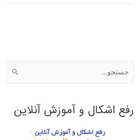
فارسی
شبیه
سازی
شبکه
با
ج
NS2
س
ت
رفع اشکال و آموزش آنلاین
ج
و
ب