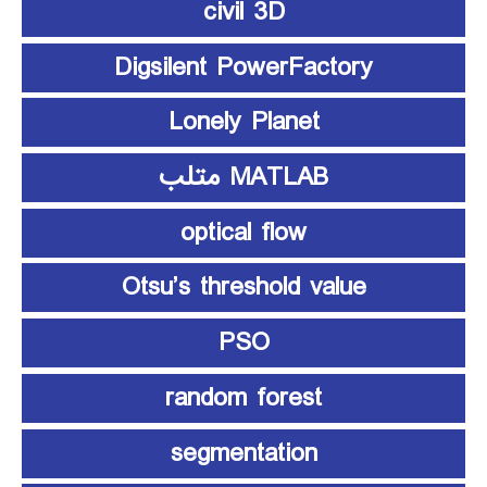
civil 3D
Digsilent PowerFactory
Lonely Planet
MATLAB متلب
optical flow
Otsu’s threshold value
PSO
random forest
segmentation