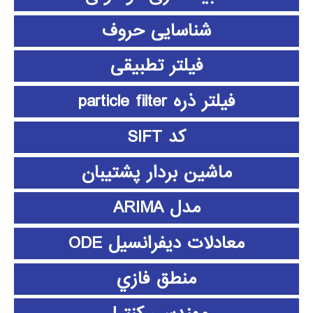
شناسایی حروف
فیلتر تطبیقی
فیلتر ذره particle filter
کد SIFT
ماشین بردار پشتیبان
مدل ARIMA
معادلات دیفرانسیل ODE
منطق فازي