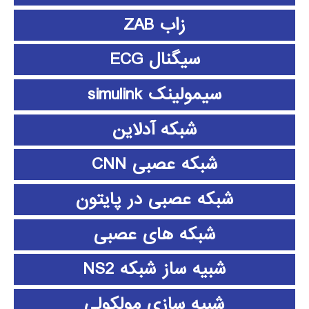
زاب ZAB
سیگنال ECG
سیمولینک simulink
شبکه آدلاین
شبکه عصبی CNN
شبکه عصبی در پایتون
شبکه های عصبی
شبیه ساز شبکه NS2
شبیه سازی مولکولی