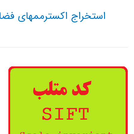
استخراج اکسترممهای فض