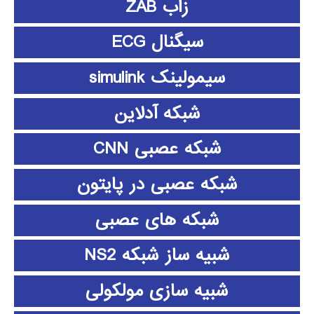
زاب ZAB
سیگنال ECG
سیمولینک simulink
شبکه آدلاین
شبکه عصبی CNN
شبکه عصبی در پایتون
شبکه های عصبی
شبیه ساز شبکه NS2
شبیه سازی مولکولی