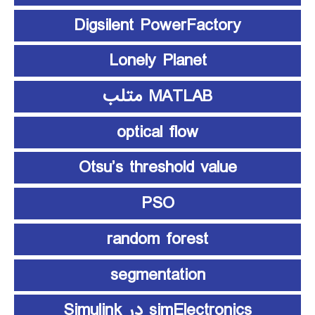
Digsilent PowerFactory
Lonely Planet
MATLAB متلب
optical flow
Otsu’s threshold value
PSO
random forest
segmentation
simElectronics در Simulink