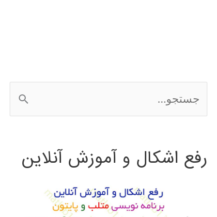
مجموعه
کدهای
LIBSVM
ج
س
ت
رفع اشکال و آموزش آنلاین
ج
و
ب