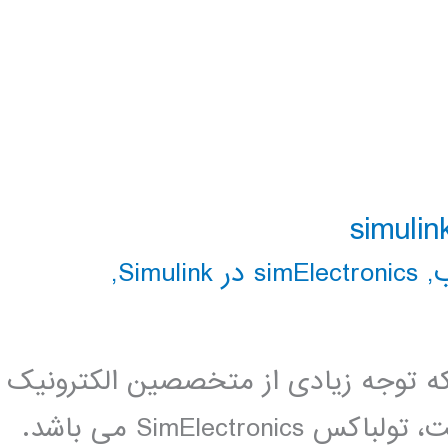
,
simElectronics در Simulink
,
 توجه زیادی از متخصصین الکترونیک
و مکاترونیک را به خوب جلب کرده است، تولباکس SimElectronics می باشد.