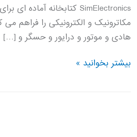
SimElectronics کتابخانه آم
مکاترونیک و الکترونیکی را فراهم می ک
هادی و موتور و درایور و حسگر و […]
فیلم
بیشتر بخوانید »
آموزشی
simElectronics
در
simulink