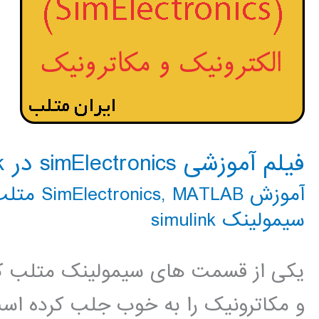
فیلم آموزشی simElectronics در simulink
آموزش SimElectronics
MATLAB متلب
,
سیمولینک simulink
یکی از قسمت های سیمولینک متلب که