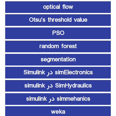
optical flow
Otsu’s threshold value
PSO
random forest
segmentation
simElectronics در Simulink
SimHydraulics در simulink
simmehanics در simulink
weka