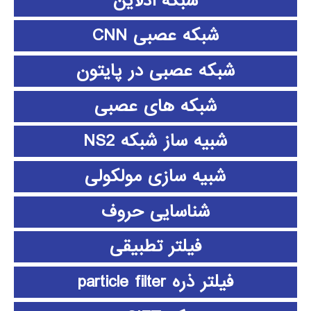
شبکه آدلاین
شبکه عصبی CNN
شبکه عصبی در پایتون
شبکه های عصبی
شبیه ساز شبکه NS2
شبیه سازی مولکولی
شناسایی حروف
فیلتر تطبیقی
فیلتر ذره particle filter