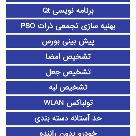
برنامه نویسی Qt
بهنیه سازی تجمعی ذرات PSO
پیش بینی بورس
تشخیص امضا
تشخیص جعل
تشخیص لبه
تولباکس WLAN
حد آستانه دسته بندی
خودرو بدون راننده