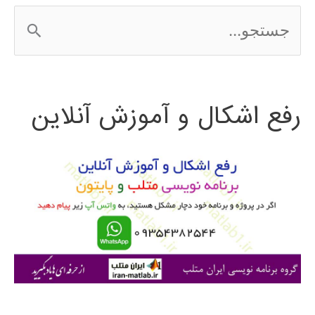
ج
س
ت
رفع اشکال و آموزش آنلاین
ج
و
ب
ر
ا
ی
: