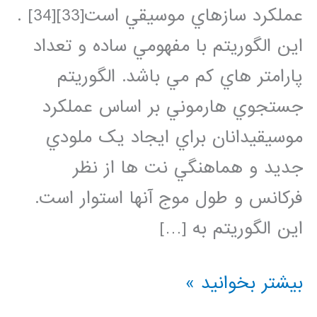
عملكرد سازهاي موسيقي است[33][34] .
اين الگوريتم با مفهومي ساده و تعداد
پارامتر هاي كم مي باشد. الگوريتم
جستجوي هارموني بر اساس عملکرد
موسيقيدانان براي ايجاد يک ملودي
جديد و هماهنگي نت ها از نظر
فرکانس و طول موج آنها استوار است.
اين الگوريتم به […]
کد
بیشتر بخوانید »
متلب