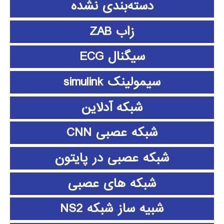
دسته‌بندی نشده
زاب ZAB
سیگنال ECG
سیمولینک simulink
شبکه آدلاین
شبکه عصبی CNN
شبکه عصبی در پایتون
شبکه های عصبی
شبیه ساز شبکه NS2