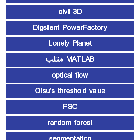
civil 3D
Digsilent PowerFactory
Lonely Planet
MATLAB متلب
optical flow
Otsu’s threshold value
PSO
random forest
segmentation