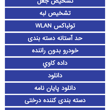
تشخیص جعل
تشخیص لبه
تولباکس WLAN
حد آستانه دسته بندی
خودرو بدون راننده
داده كاوي
دانلود
دانلود پايان نامه
دسته بندی کننده درختی