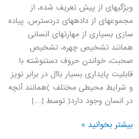
ويژگيهای از پيش تعريف شده، از
مجموعهای از دادههای دردسترس. پياده
سازی بسياری از مهارتهای انسانی
همانند تشخيص چهره، تشخيص
صحبت، خواندن حروف دستنوشته با
قابليت پايداری بسيار باال در برابر نويز
و شرايط محيطی مختلف )همانند آنچه
در انسان وجود دارد( توسط […]
شناخت
بیشتر بخوانید »
الگو