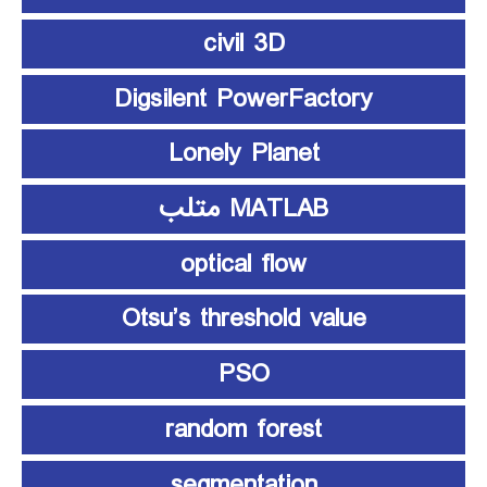
civil 3D
Digsilent PowerFactory
Lonely Planet
MATLAB متلب
optical flow
Otsu’s threshold value
PSO
random forest
segmentation