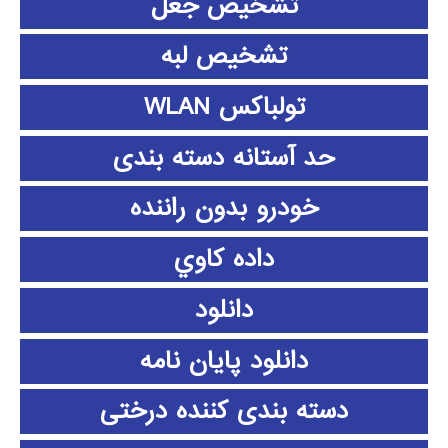
تشخیص جعل
تشخیص لبه
تولباکس WLAN
حد آستانه دسته بندی
خودرو بدون راننده
داده كاوي
دانلود
دانلود پايان نامه
دسته بندی کننده درختی