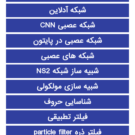
شبکه آدلاین
شبکه عصبی CNN
شبکه عصبی در پایتون
شبکه های عصبی
شبیه ساز شبکه NS2
شبیه سازی مولکولی
شناسایی حروف
فیلتر تطبیقی
فیلتر ذره particle filter