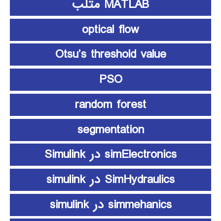
MATLAB متلب
optical flow
Otsu’s threshold value
PSO
random forest
segmentation
simElectronics در Simulink
SimHydraulics در simulink
simmehanics در simulink