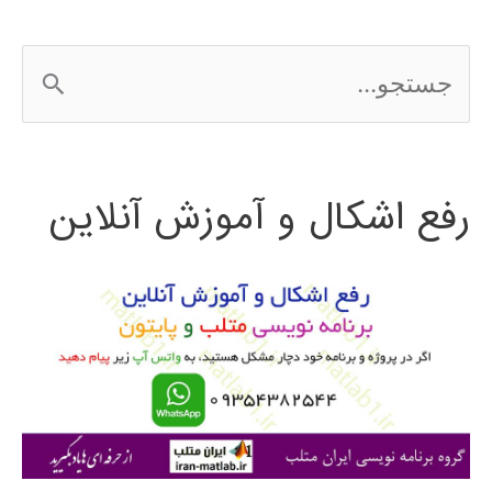
ج
س
ت
رفع اشکال و آموزش آنلاین
ج
و
ب
ر
ا
ی