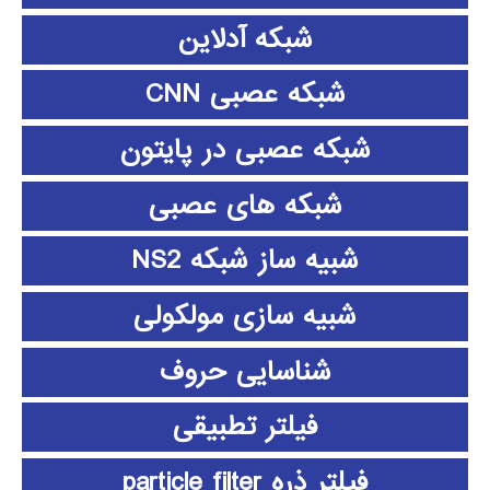
شبکه آدلاین
شبکه عصبی CNN
شبکه عصبی در پایتون
شبکه های عصبی
شبیه ساز شبکه NS2
شبیه سازی مولکولی
شناسایی حروف
فیلتر تطبیقی
فیلتر ذره particle filter