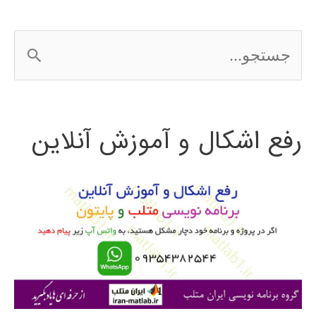
ج
س
ت
رفع اشکال و آموزش آنلاین
ج
و
ب
ر
ا
ی