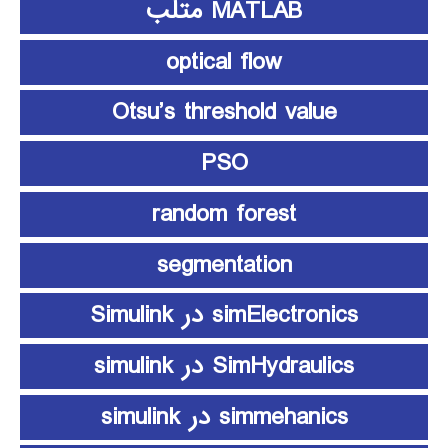
MATLAB متلب
optical flow
Otsu’s threshold value
PSO
random forest
segmentation
simElectronics در Simulink
SimHydraulics در simulink
simmehanics در simulink