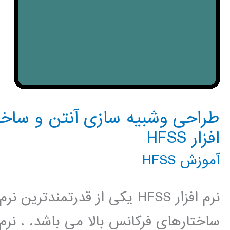
طراحی وشبیه سازی آنتن و ساختا
افزار HFSS
آموزش HFSS
نرم افزار HFSS یکی از قدرتمن