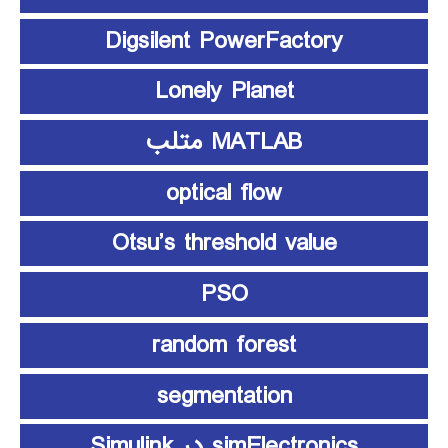
Digsilent PowerFactory
Lonely Planet
MATLAB متلب
optical flow
Otsu’s threshold value
PSO
random forest
segmentation
simElectronics در Simulink