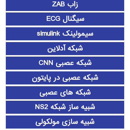
زاب ZAB
سیگنال ECG
سیمولینک simulink
شبکه آدلاین
شبکه عصبی CNN
شبکه عصبی در پایتون
شبکه های عصبی
شبیه ساز شبکه NS2
شبیه سازی مولکولی