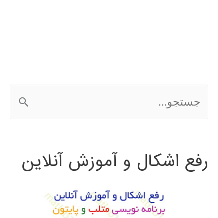
الگوریتم
دسته
ماهی
مصنوعی
ج
س
ت
رفع اشکال و آموزش آنلاین
ج
و
ب