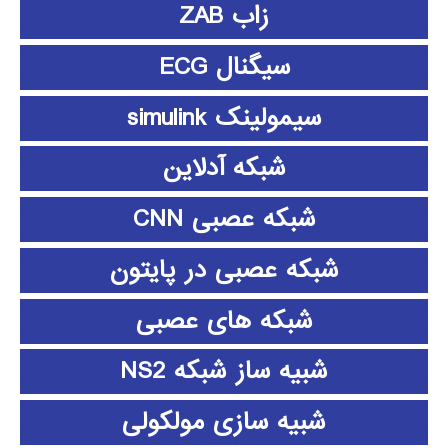
زاب ZAB
سیگنال ECG
سیمولینک simulink
شبکه آدلاین
شبکه عصبی CNN
شبکه عصبی در پایتون
شبکه های عصبی
شبیه ساز شبکه NS2
شبیه سازی مولکولی