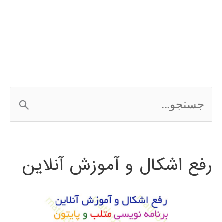
سازی
زنبور
عسل
Bee
ج
Algorithm
س
ت
رفع اشکال و آموزش آنلاین
ج
و
ب