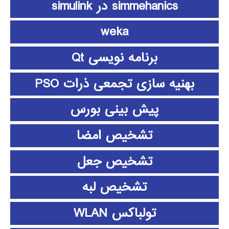
simmehanics در simulink
weka
برنامه نویسی Qt
بهنیه سازی تجمعی ذرات PSO
پیش بینی بورس
تشخیص امضا
تشخیص جعل
تشخیص لبه
تولباکس WLAN