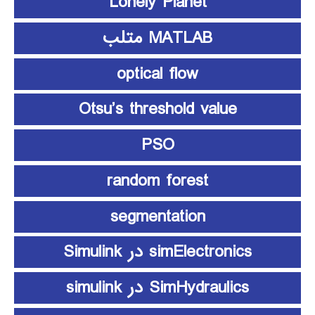
Lonely Planet
MATLAB متلب
optical flow
Otsu’s threshold value
PSO
random forest
segmentation
simElectronics در Simulink
SimHydraulics در simulink