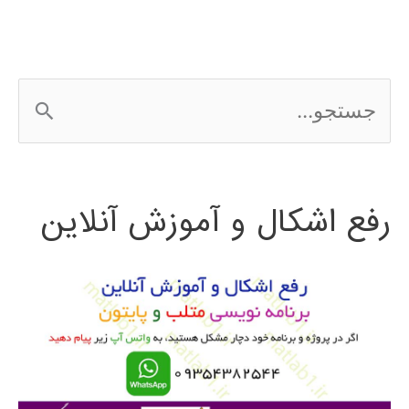
ج
س
ت
رفع اشکال و آموزش آنلاین
ج
و
ب
ر
ا