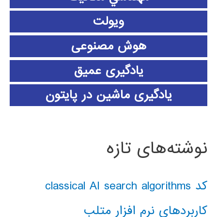
ویولت
هوش مصنوعی
یادگیری عمیق
یادگیری ماشین در پایتون
نوشته‌های تازه
کد classical AI search algorithms
کاربردهای نرم افزار متلب