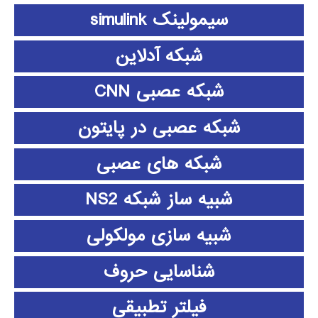
سیمولینک simulink
شبکه آدلاین
شبکه عصبی CNN
شبکه عصبی در پایتون
شبکه های عصبی
شبیه ساز شبکه NS2
شبیه سازی مولکولی
شناسایی حروف
فیلتر تطبیقی