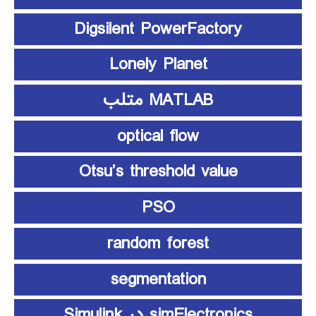
Digsilent PowerFactory
Lonely Planet
MATLAB متلب
optical flow
Otsu’s threshold value
PSO
random forest
segmentation
simElectronics در Simulink