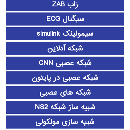
زاب ZAB
سیگنال ECG
سیمولینک simulink
شبکه آدلاین
شبکه عصبی CNN
شبکه عصبی در پایتون
شبکه های عصبی
شبیه ساز شبکه NS2
شبیه سازی مولکولی