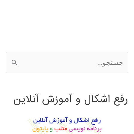
مدلسازی
آریما
ARIMA
در
ج
متلب
س
ت
رفع اشکال و آموزش آنلاین
ج
و
ب