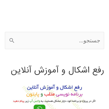
ubuntu
ج
س
ت
رفع اشکال و آموزش آنلاین
ج
و
ب
ر