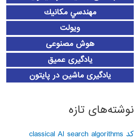
مهندسي مكانيك
ویولت
هوش مصنوعی
یادگیری عمیق
یادگیری ماشین در پایتون
نوشته‌های تازه
کد classical AI search algorithms