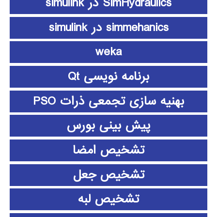
SimHydraulics در simulink
simmehanics در simulink
weka
برنامه نویسی Qt
بهنیه سازی تجمعی ذرات PSO
پیش بینی بورس
تشخیص امضا
تشخیص جعل
تشخیص لبه