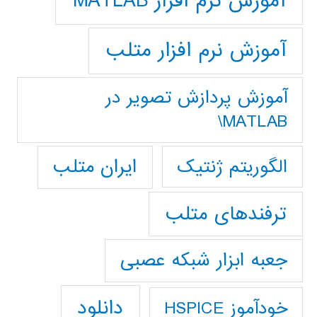
آموزش نرم افزار MATLAB
آموزش نرم افزار متلب
آموزش پردازش تصوير در
MATLAB\
ایران متلب
الگوریتم ژنتیک
ترفندهای متلب
جعبه ابزار شبکه عصبی
دانلود
خودآموز HSPICE