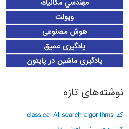
مهندسي مكانيك
ویولت
هوش مصنوعی
یادگیری عمیق
یادگیری ماشین در پایتون
نوشته‌های تازه
کد classical AI search algorithms