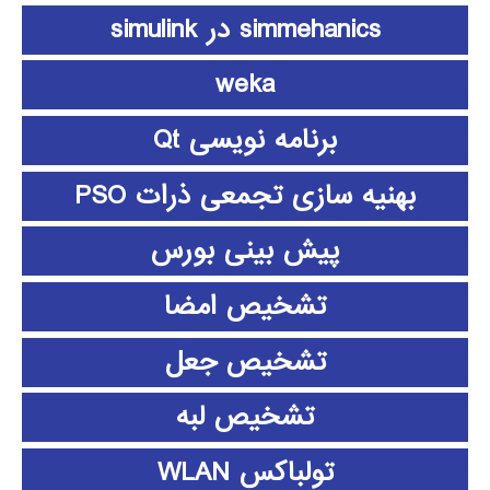
simmehanics در simulink
weka
برنامه نویسی Qt
بهنیه سازی تجمعی ذرات PSO
پیش بینی بورس
تشخیص امضا
تشخیص جعل
تشخیص لبه
تولباکس WLAN