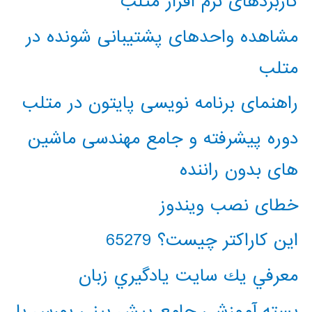
کاربردهای نرم افزار متلب
مشاهده واحدهای پشتیبانی شونده در
متلب
راهنمای برنامه نویسی پایتون در متلب
دوره پیشرفته و جامع مهندسی ماشین
های بدون راننده
خطای نصب ویندوز
این کاراکتر چیست؟ 65279
معرفي يك سايت يادگيري زبان
بسته آموزشی جامع پیش بینی بورس با