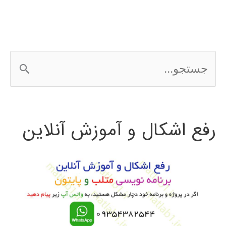
ج
س
ت
رفع اشکال و آموزش آنلاین
ج
و
ب
ر
ا