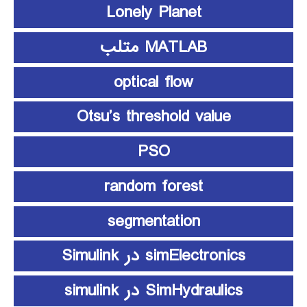
Lonely Planet
MATLAB متلب
optical flow
Otsu’s threshold value
PSO
random forest
segmentation
simElectronics در Simulink
SimHydraulics در simulink