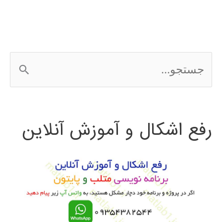
و
انتخاب
ویژگی
ج
با
س
الگوریتم
ت
PSO
رفع اشکال و آموزش آنلاین
ج
باینری
و
ب
ر
ا