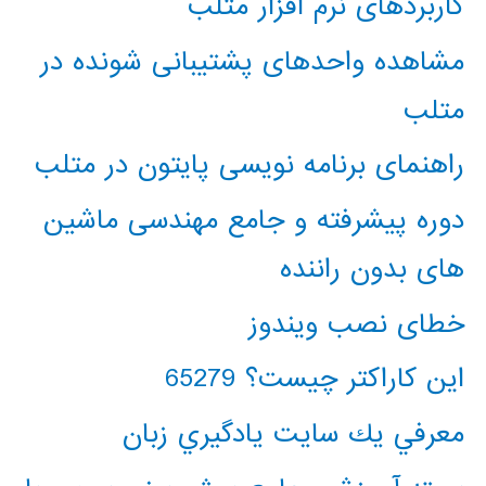
کاربردهای نرم افزار متلب
مشاهده واحدهای پشتیبانی شونده در
متلب
راهنمای برنامه نویسی پایتون در متلب
دوره پیشرفته و جامع مهندسی ماشین
های بدون راننده
خطای نصب ویندوز
این کاراکتر چیست؟ 65279
معرفي يك سايت يادگيري زبان