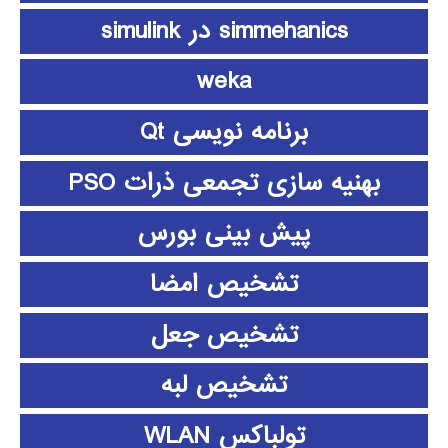
simmehanics در simulink
weka
برنامه نویسی Qt
بهنیه سازی تجمعی ذرات PSO
پیش بینی بورس
تشخیص امضا
تشخیص جعل
تشخیص لبه
تولباکس WLAN