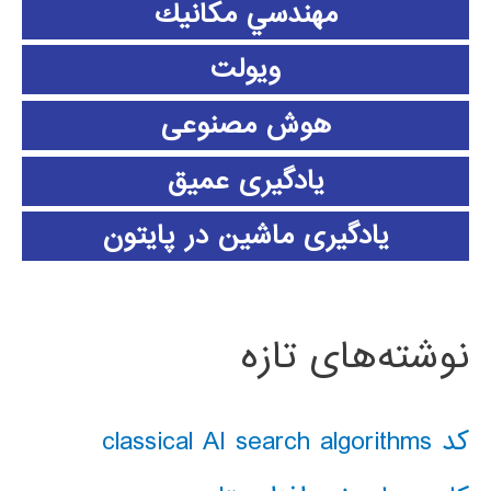
مهندسي مكانيك
ویولت
هوش مصنوعی
یادگیری عمیق
یادگیری ماشین در پایتون
نوشته‌های تازه
کد classical AI search algorithms