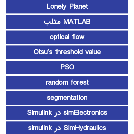
Lonely Planet
MATLAB متلب
optical flow
Otsu’s threshold value
PSO
random forest
segmentation
simElectronics در Simulink
SimHydraulics در simulink