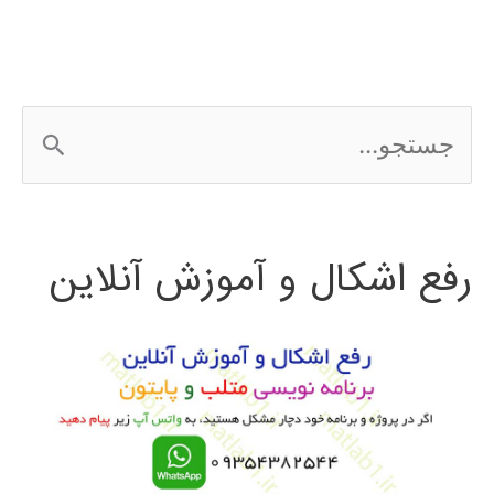
ج
س
ت
رفع اشکال و آموزش آنلاین
ج
و
ب
ر
ا