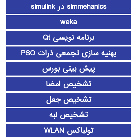
simmehanics در simulink
weka
برنامه نویسی Qt
بهنیه سازی تجمعی ذرات PSO
پیش بینی بورس
تشخیص امضا
تشخیص جعل
تشخیص لبه
تولباکس WLAN