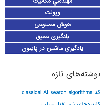
مهندسي مكانيك
ویولت
هوش مصنوعی
یادگیری عمیق
یادگیری ماشین در پایتون
نوشته‌های تازه
کد classical AI search algorithms
کاربردهای نرم افزار متلب