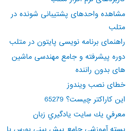
مشاهده واحدهای پشتیبانی شونده در
متلب
راهنمای برنامه نویسی پایتون در متلب
دوره پیشرفته و جامع مهندسی ماشین
های بدون راننده
خطای نصب ویندوز
این کاراکتر چیست؟ 65279
معرفي يك سايت يادگيري زبان
بسته آموزشی جامع پیش بینی بورس با