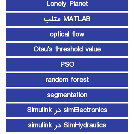
Lonely Planet
MATLAB متلب
optical flow
Otsu’s threshold value
PSO
random forest
segmentation
simElectronics در Simulink
SimHydraulics در simulink