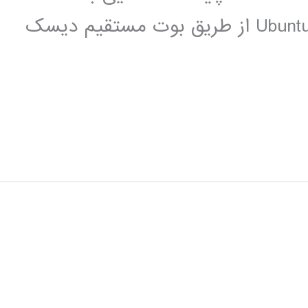
اصطلاخات مورد نیاز در Ubuntu نصب Ubuntu از طریق بوت مستقیم دیسک