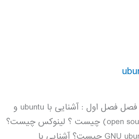
فیلم آموزشی جامع لینوکس ubuntu 16 فصل فصل اول : آشنایی با ubuntu و
نصب و حدف آن نرم افزار متن باز (open source) چیست ؟ لینوکس چیست؟
آشنایی با توزیع های لینوکس پروژه GNU ubuntu چیست؟ آشنایی با