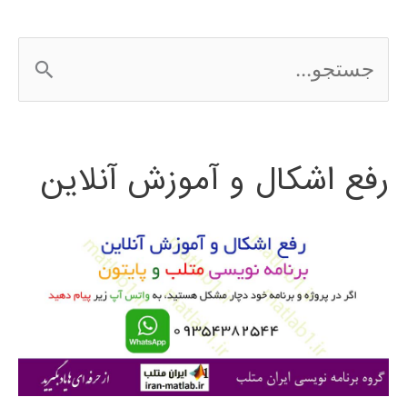
ج
س
ت
رفع اشکال و آموزش آنلاین
ج
و
ب
ر
ا
ی