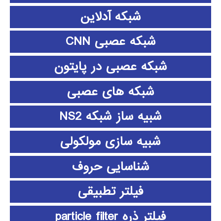
شبکه آدلاین
شبکه عصبی CNN
شبکه عصبی در پایتون
شبکه های عصبی
شبیه ساز شبکه NS2
شبیه سازی مولکولی
شناسایی حروف
فیلتر تطبیقی
فیلتر ذره particle filter