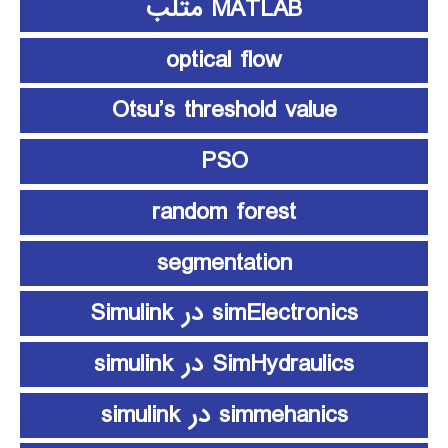
MATLAB متلب
optical flow
Otsu’s threshold value
PSO
random forest
segmentation
simElectronics در Simulink
SimHydraulics در simulink
simmehanics در simulink