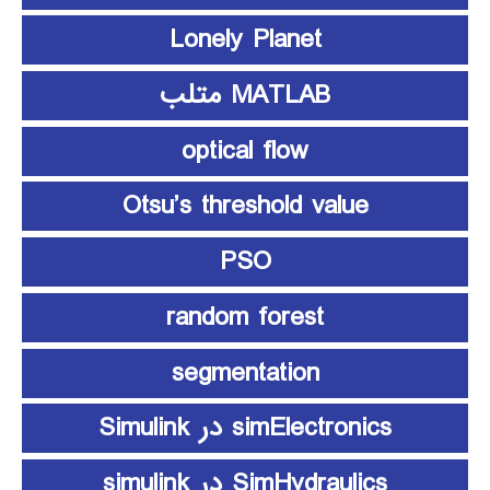
Lonely Planet
MATLAB متلب
optical flow
Otsu’s threshold value
PSO
random forest
segmentation
simElectronics در Simulink
SimHydraulics در simulink