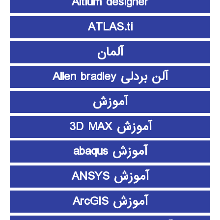
Altium designer
ATLAS.ti
آلمان
آلن بردلی Allen bradley
آموزش
آموزش 3D MAX
آموزش abaqus
آموزش ANSYS
آموزش ArcGIS