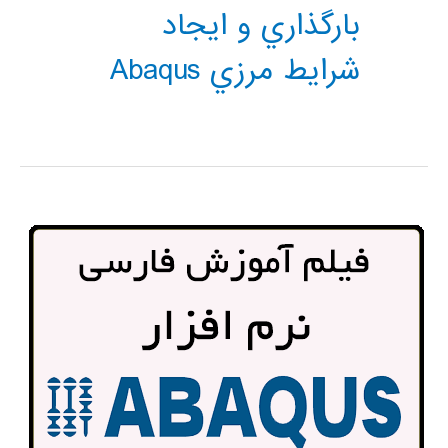
بارگذاري و ايجاد
شرايط مرزي Abaqus