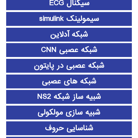
سیگنال ECG
سیمولینک simulink
شبکه آدلاین
شبکه عصبی CNN
شبکه عصبی در پایتون
شبکه های عصبی
شبیه ساز شبکه NS2
شبیه سازی مولکولی
شناسایی حروف