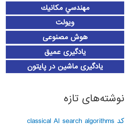
مهندسي مكانيك
ویولت
هوش مصنوعی
یادگیری عمیق
یادگیری ماشین در پایتون
نوشته‌های تازه
کد classical AI search algorithms