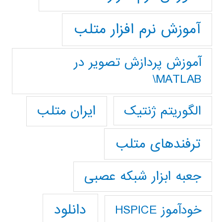
آموزش نرم افزار متلب
آموزش پردازش تصوير در
MATLAB\
ایران متلب
الگوریتم ژنتیک
ترفندهای متلب
جعبه ابزار شبکه عصبی
دانلود
خودآموز HSPICE