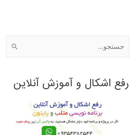
كامل
Abaqus
ج
س
ت
رفع اشکال و آموزش آنلاین
ج
و
ب
ر