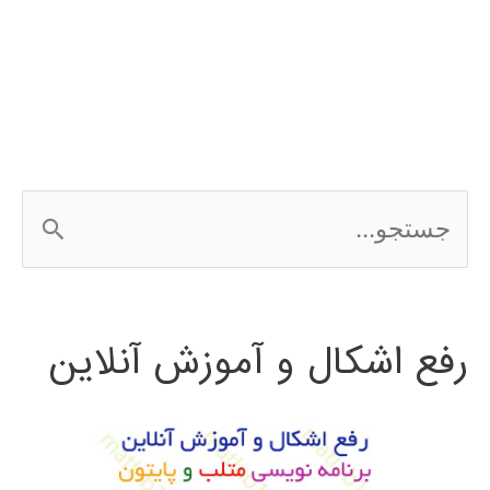
بندی
با
شبکه‌های
عصبی
ج
س
ت
رفع اشکال و آموزش آنلاین
ج
و
ب