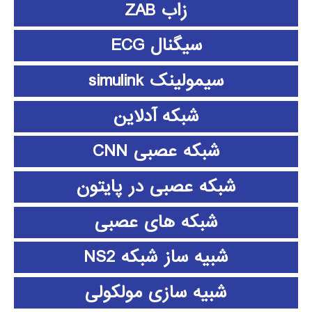
زاب ZAB
سیگنال ECG
سیمولینک simulink
شبکه آدلاین
شبکه عصبی CNN
شبکه عصبی در پایتون
شبکه های عصبی
شبیه ساز شبکه NS2
شبیه سازی مولکولی