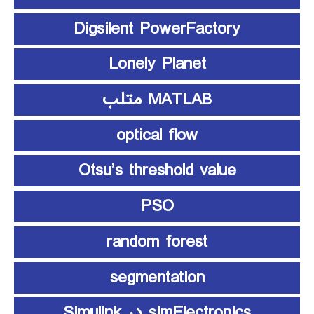
Digsilent PowerFactory
Lonely Planet
MATLAB متلب
optical flow
Otsu’s threshold value
PSO
random forest
segmentation
simElectronics در Simulink