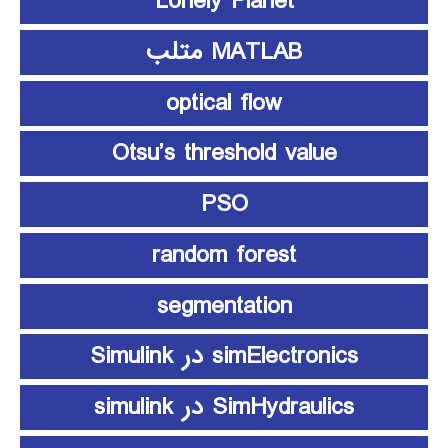
Lonely Planet
MATLAB متلب
optical flow
Otsu’s threshold value
PSO
random forest
segmentation
simElectronics در Simulink
SimHydraulics در simulink