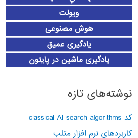
ویولت
هوش مصنوعی
یادگیری عمیق
یادگیری ماشین در پایتون
نوشته‌های تازه
کد classical AI search algorithms
کاربردهای نرم افزار متلب