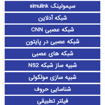
سیمولینک simulink
شبکه آدلاین
شبکه عصبی CNN
شبکه عصبی در پایتون
شبکه های عصبی
شبیه ساز شبکه NS2
شبیه سازی مولکولی
شناسایی حروف
فیلتر تطبیقی