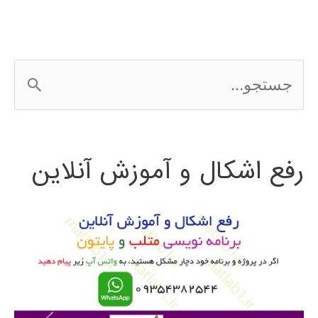
ج
س
ت
رفع اشکال و آموزش آنلاین
ج
و
ب
ر
ا