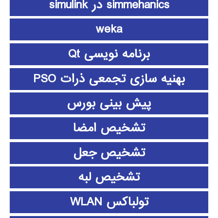
simmehanics در simulink
weka
برنامه نویسی Qt
بهنیه سازی تجمعی ذرات PSO
پیش بینی بورس
تشخیص امضا
تشخیص جعل
تشخیص لبه
تولباکس WLAN