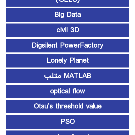
Big Data
civil 3D
Digsilent PowerFactory
Lonely Planet
MATLAB متلب
optical flow
Otsu’s threshold value
PSO