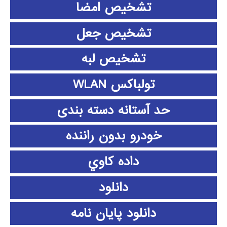
تشخیص امضا
تشخیص جعل
تشخیص لبه
تولباکس WLAN
حد آستانه دسته بندی
خودرو بدون راننده
داده كاوي
دانلود
دانلود پايان نامه