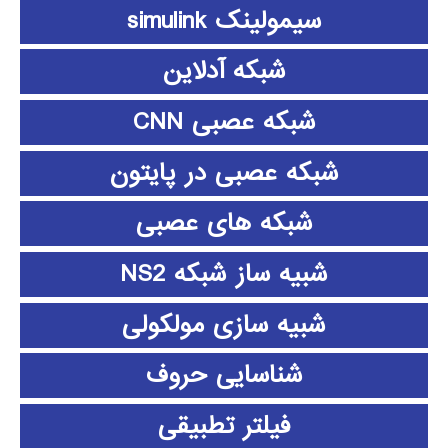
سیمولینک simulink
شبکه آدلاین
شبکه عصبی CNN
شبکه عصبی در پایتون
شبکه های عصبی
شبیه ساز شبکه NS2
شبیه سازی مولکولی
شناسایی حروف
فیلتر تطبیقی