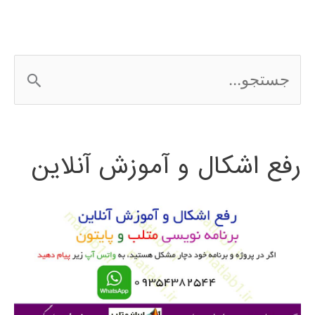
ورودی
های
ج
مختلف
س
در
ت
نرم
رفع اشکال و آموزش آنلاین
ج
افزار
و
MATLAB
ب
ر
ا