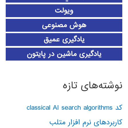
ویولت
هوش مصنوعی
یادگیری عمیق
یادگیری ماشین در پایتون
نوشته‌های تازه
کد classical AI search algorithms
کاربردهای نرم افزار متلب