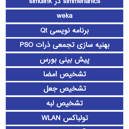
simmehanics در simulink
weka
برنامه نویسی Qt
بهنیه سازی تجمعی ذرات PSO
پیش بینی بورس
تشخیص امضا
تشخیص جعل
تشخیص لبه
تولباکس WLAN