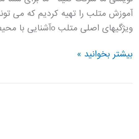
آموزش متلب را تهیه کردیم که می تونید
ویژگیهای اصلی متلب oآشنایی با محیط متلب oعملیات ریاضی ساده
مجموعه
بیشتر بخوانید »
ای
از
بهترین
اسلایدهای
آموزش