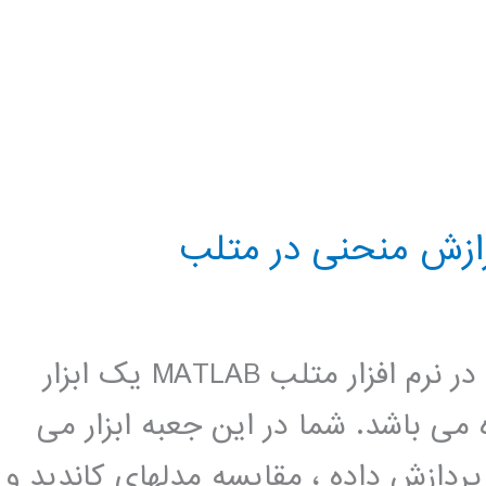
رازش منحنی در متلب
تولباکس برازش منحنی (curve fitting) در نرم افزار متلب MATLAB یک ابزار
می باشد. شما در این جعبه ابزار می
پردازش داده ، مقایسه مدلهای کاندید و