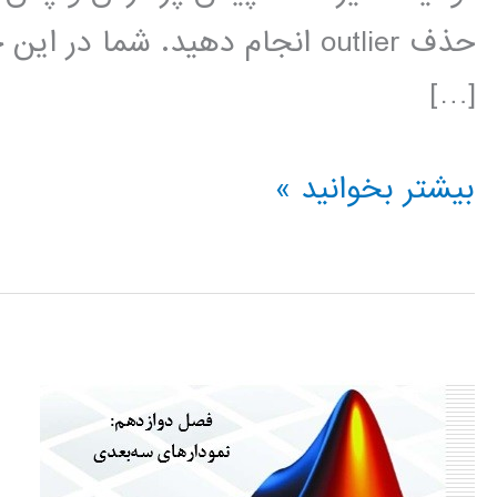
حذف outlier انجام دهید. شما در 
[…]
فیلم
بیشتر بخوانید »
آموزش
فارسی
جعبه
ابزار
برازش