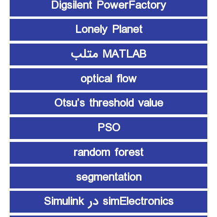
Digsilent PowerFactory
Lonely Planet
MATLAB متلب
optical flow
Otsu’s threshold value
PSO
random forest
segmentation
simElectronics در Simulink