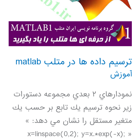
ترسيم داده ها در متلب matlab
آموزش
نمودارهاي ٢ بعدي مجموعه دستورات
زير نحوه ترسيم يك تابع بر حسب يك
متغير مستقل را نشان مي دهد: »
x=linspace(0,2); y=x.*exp(-x); »