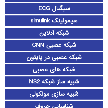
سیگنال ECG
سیمولینک simulink
شبکه آدلاین
شبکه عصبی CNN
شبکه عصبی در پایتون
شبکه های عصبی
شبیه ساز شبکه NS2
شبیه سازی مولکولی
شناسایی حروف