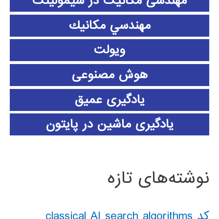
مهندسی مکانیک در سیمولینک
مهندسي مكانيك
ویولت
هوش مصنوعی
یادگیری عمیق
یادگیری ماشین در پایتون
نوشته‌های تازه
کد classical AI search algorithms