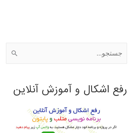
در
متلب
matlab
ج
س
ت
رفع اشکال و آموزش آنلاین
ج
و
ب
ر