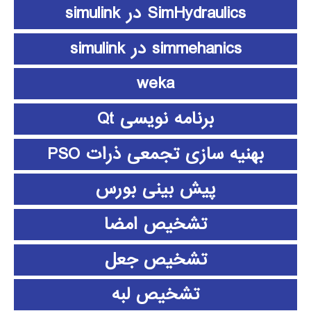
SimHydraulics در simulink
simmehanics در simulink
weka
برنامه نویسی Qt
بهنیه سازی تجمعی ذرات PSO
پیش بینی بورس
تشخیص امضا
تشخیص جعل
تشخیص لبه