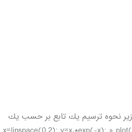
ورات زير نحوه ترسيم يك تابع بر حسب يك
ستقل را نشان مي دهد: » x=linspace(0,2); y=x.*exp(-x); » plot(x,y)