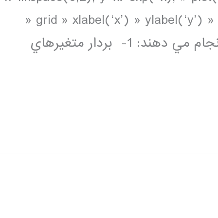
» grid » xlabel(‘x’) » ylabel(‘y’) » 
هفت خط فوق به ترتيب اعمال زير را انجام مي دهند: 1- بردار متغيرهاي