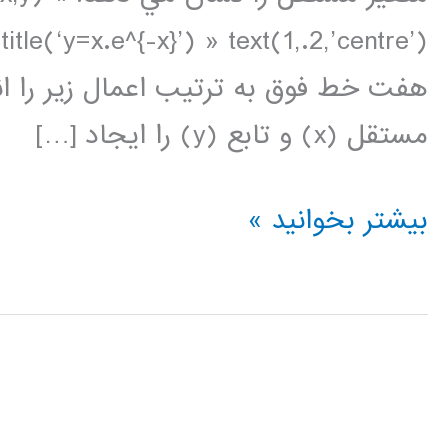
title(‘y=x.e^{-x}’) » text(1,.2,’centre’)
مستقل (x) و تابع (y) را ايجاد […]
ترسيم
بیشتر بخوانید »
داده
ها
در
متلب