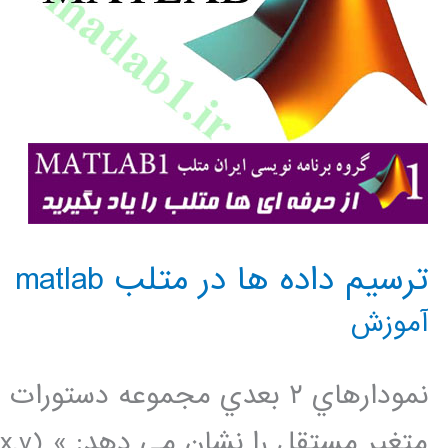
ترسيم داده ها در متلب matlab
آموزش
نمودارهاي ٢ بعدي مجموعه دست
متغير م