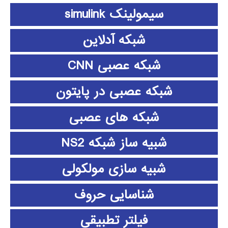
سیمولینک simulink
شبکه آدلاین
شبکه عصبی CNN
شبکه عصبی در پایتون
شبکه های عصبی
شبیه ساز شبکه NS2
شبیه سازی مولکولی
شناسایی حروف
فیلتر تطبیقی