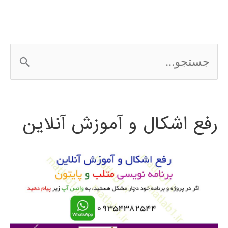
GUI
در
ج
متلب
س
ت
رفع اشکال و آموزش آنلاین
ج
و
ب
ر
ا