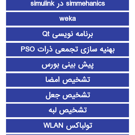
simmehanics در simulink
weka
برنامه نویسی Qt
بهنیه سازی تجمعی ذرات PSO
پیش بینی بورس
تشخیص امضا
تشخیص جعل
تشخیص لبه
تولباکس WLAN