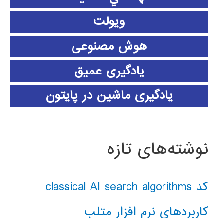
ویولت
هوش مصنوعی
یادگیری عمیق
یادگیری ماشین در پایتون
نوشته‌های تازه
کد classical AI search algorithms
کاربردهای نرم افزار متلب