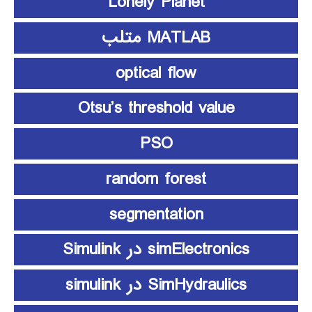
Lonely Planet
MATLAB متلب
optical flow
Otsu’s threshold value
PSO
random forest
segmentation
simElectronics در Simulink
SimHydraulics در simulink