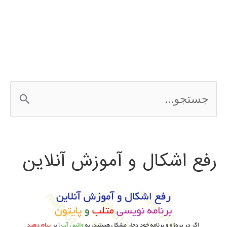
متلب
سیستم
های
مخابراتی
ج
WLAN
س
ت
رفع اشکال و آموزش آنلاین
ج
و
ب