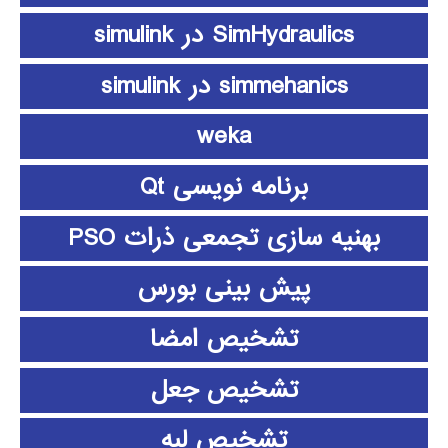
SimHydraulics در simulink
simmehanics در simulink
weka
برنامه نویسی Qt
بهنیه سازی تجمعی ذرات PSO
پیش بینی بورس
تشخیص امضا
تشخیص جعل
تشخیص لبه