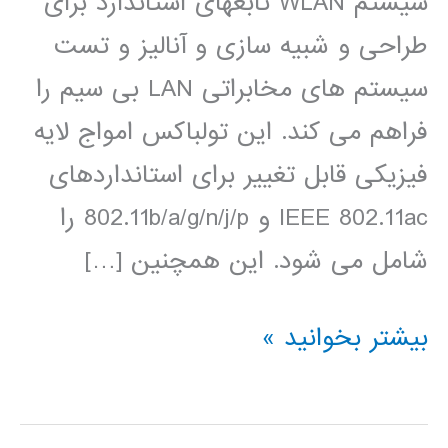
سیستم WLAN تابعهای استاندارد برای
طراحی و شبیه سازی و آنالیز و تست
سیستم های مخابراتی LAN بی سیم را
فراهم می کند. این تولباکس امواج لایه
فیزیکی قابل تغییر برای استانداردهای
IEEE 802.11ac و 802.11b/a/g/n/j/p را
شامل می شود. این همچنین […]
آموزش
بیشتر بخوانید »
فارسی
تولباکس