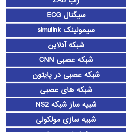
زاب ZAB
سیگنال ECG
سیمولینک simulink
شبکه آدلاین
شبکه عصبی CNN
شبکه عصبی در پایتون
شبکه های عصبی
شبیه ساز شبکه NS2
شبیه سازی مولکولی