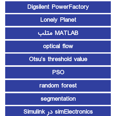
Digsilent PowerFactory
Lonely Planet
MATLAB متلب
optical flow
Otsu’s threshold value
PSO
random forest
segmentation
simElectronics در Simulink