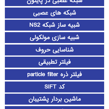
شبکه عصبی در پایتون
شبکه های عصبی
شبیه ساز شبکه NS2
شبیه سازی مولکولی
شناسایی حروف
فیلتر تطبیقی
فیلتر ذره particle filter
کد SIFT
ماشین بردار پشتیبان