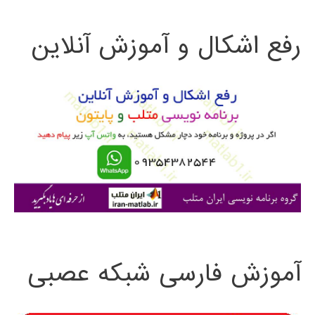
ت
رفع اشکال و آموزش آنلاین
ج
و
ب
ر
ا
ی
:
آموزش فارسی شبکه عصبی