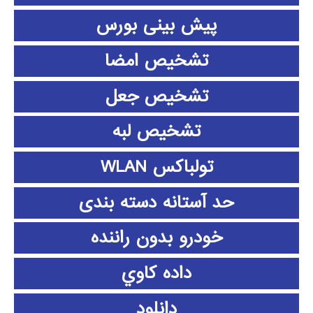
پیش بینی بورس
تشخیص امضا
تشخیص جعل
تشخیص لبه
تولباکس WLAN
حد آستانه دسته بندی
خودرو بدون راننده
داده كاوي
دانلود