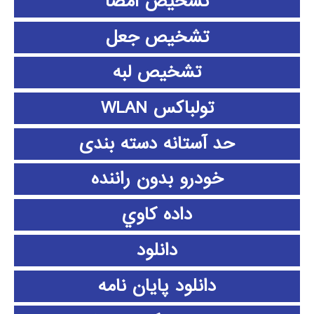
تشخیص امضا
تشخیص جعل
تشخیص لبه
تولباکس WLAN
حد آستانه دسته بندی
خودرو بدون راننده
داده كاوي
دانلود
دانلود پايان نامه