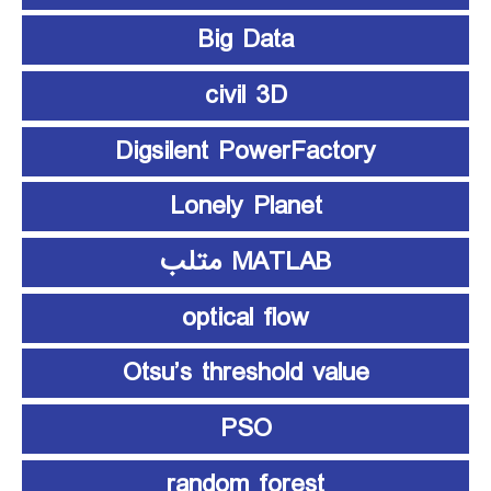
Big Data
civil 3D
Digsilent PowerFactory
Lonely Planet
MATLAB متلب
optical flow
Otsu’s threshold value
PSO
random forest