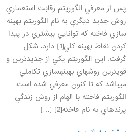
پس از معرفي الگوريتم رقابت استعماري
روش جديد ديگري به نام الگوريتم بهينه
سازي فاخته كه توانايي بيشتري در پيدا
كردن نقاط بهينه كلي[1] دارد، شكل
گرفت. اين الگوريتم يكي از جديدترين و
قويترين روشهاي بهينهسازي تكاملي
ميباشد كه تا كنون معرفي شده است.
الگوريتم فاخته با الهام از روش زندگي
پرندهاي به نام فاخته[2] […]