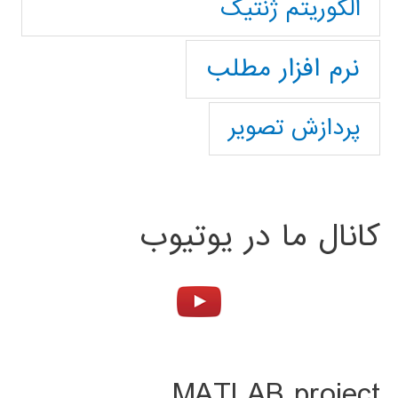
الگوریتم ژنتیک
نرم افزار مطلب
پردازش تصویر
کانال ما در یوتیوب
MATLAB project