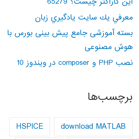
این کاراکتر چیست؟ 65279
معرفي يك سايت يادگيري زبان
بسته آموزشی جامع پیش بینی بورس با
هوش مصنوعی
نصب PHP و composer در ویندوز 10
برچسب‌ها
download MATLAB
HSPICE