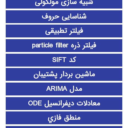
شبیه سازی مولکولی
شناسایی حروف
فیلتر تطبیقی
فیلتر ذره particle filter
کد SIFT
ماشین بردار پشتیبان
مدل ARIMA
معادلات دیفرانسیل ODE
منطق فازي