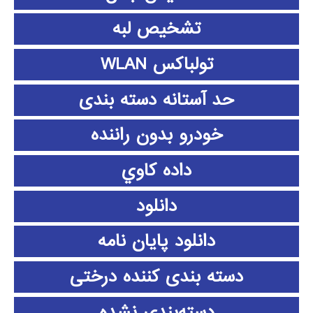
تشخیص لبه
تولباکس WLAN
حد آستانه دسته بندی
خودرو بدون راننده
داده كاوي
دانلود
دانلود پايان نامه
دسته بندی کننده درختی
دسته‌بندی نشده