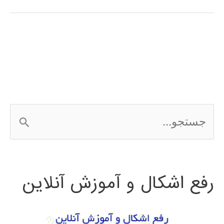
آموزش
فارسی
الگوریتم
جستجوی
محلی
ج
گرانشی
س
ت
رفع اشکال و آموزش آنلاین
ج
و