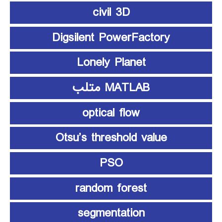
civil 3D
Digsilent PowerFactory
Lonely Planet
MATLAB متلب
optical flow
Otsu’s threshold value
PSO
random forest
segmentation