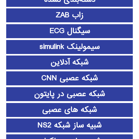
زاب ZAB
سیگنال ECG
سیمولینک simulink
شبکه آدلاین
شبکه عصبی CNN
شبکه عصبی در پایتون
شبکه های عصبی
شبیه ساز شبکه NS2