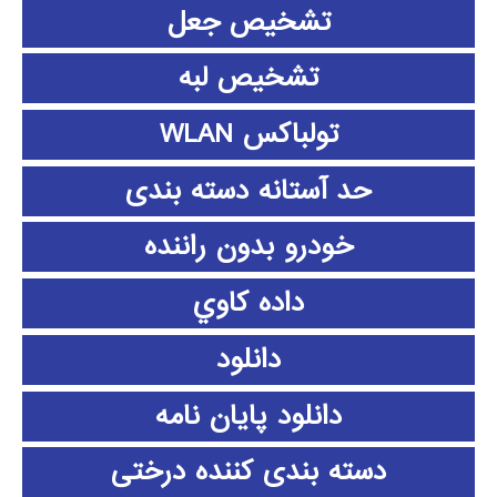
تشخیص جعل
تشخیص لبه
تولباکس WLAN
حد آستانه دسته بندی
خودرو بدون راننده
داده كاوي
دانلود
دانلود پايان نامه
دسته بندی کننده درختی