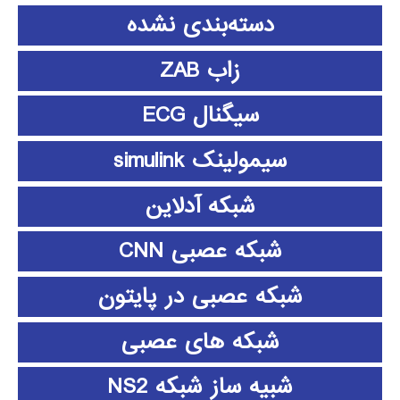
دسته‌بندی نشده
زاب ZAB
سیگنال ECG
سیمولینک simulink
شبکه آدلاین
شبکه عصبی CNN
شبکه عصبی در پایتون
شبکه های عصبی
شبیه ساز شبکه NS2