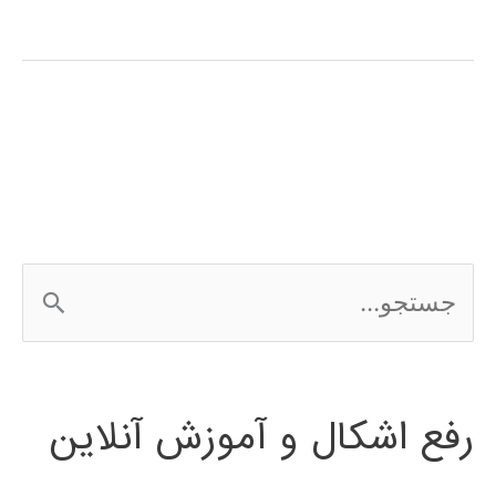
آموزش
فارسی
expert
choice
ج
س
ت
رفع اشکال و آموزش آنلاین
ج
و