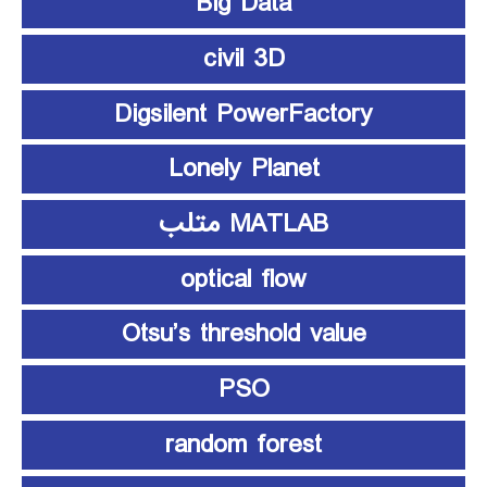
Big Data
civil 3D
Digsilent PowerFactory
Lonely Planet
MATLAB متلب
optical flow
Otsu’s threshold value
PSO
random forest