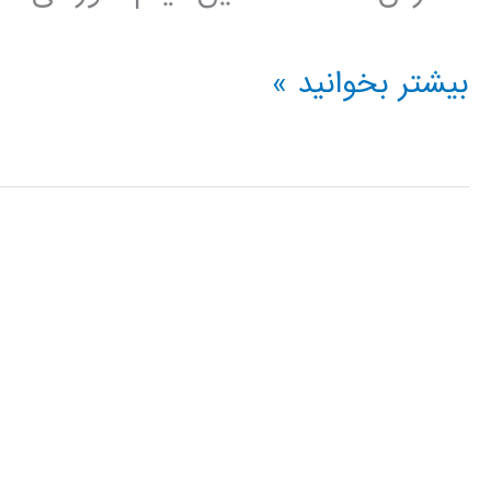
فیلم
بیشتر بخوانید »
آموزش
فارسی
خوشه
بندی
kmeans
با
الگوریتم