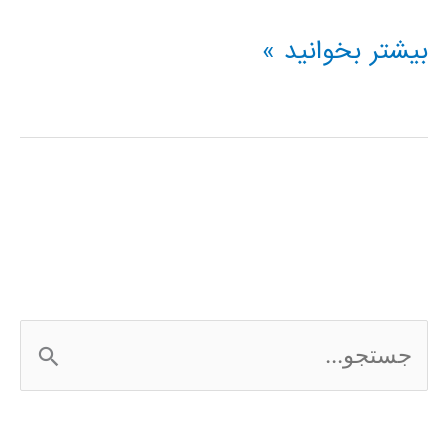
فیلم
بیشتر بخوانید »
آموزشی
L-
Edit
ج
س
ت