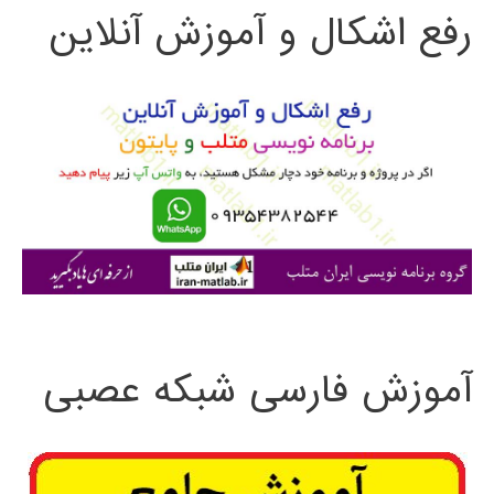
رفع اشکال و آموزش آنلاین
ج
و
ب
ر
ا
ی
:
آموزش فارسی شبکه عصبی