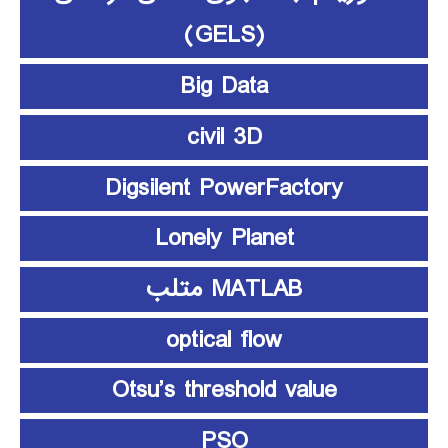
(GELS)
Big Data
civil 3D
Digsilent PowerFactory
Lonely Planet
MATLAB متلب
optical flow
Otsu’s threshold value
PSO