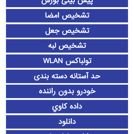
پیش بینی بورس
تشخیص امضا
تشخیص جعل
تشخیص لبه
تولباکس WLAN
حد آستانه دسته بندی
خودرو بدون راننده
داده كاوي
دانلود