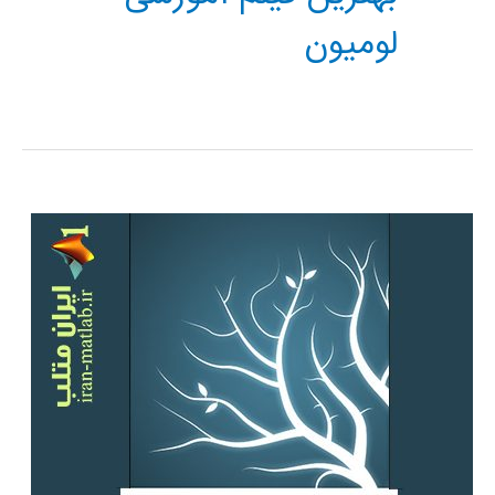
لومیون