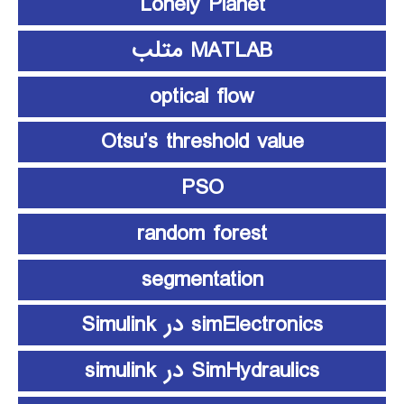
Lonely Planet
MATLAB متلب
optical flow
Otsu’s threshold value
PSO
random forest
segmentation
simElectronics در Simulink
SimHydraulics در simulink