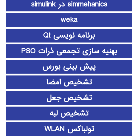
simmehanics در simulink
weka
برنامه نویسی Qt
بهنیه سازی تجمعی ذرات PSO
پیش بینی بورس
تشخیص امضا
تشخیص جعل
تشخیص لبه
تولباکس WLAN