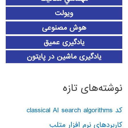
ویولت
هوش مصنوعی
یادگیری عمیق
یادگیری ماشین در پایتون
نوشته‌های تازه
کد classical AI search algorithms
کاربردهای نرم افزار متلب