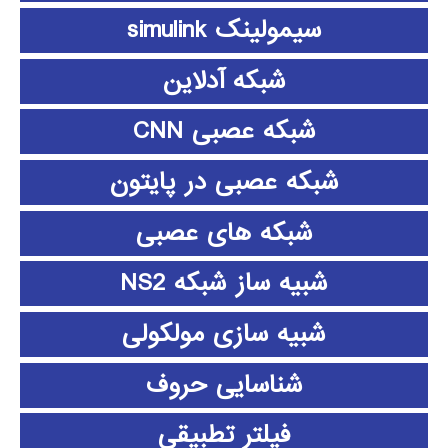
سیمولینک simulink
شبکه آدلاین
شبکه عصبی CNN
شبکه عصبی در پایتون
شبکه های عصبی
شبیه ساز شبکه NS2
شبیه سازی مولکولی
شناسایی حروف
فیلتر تطبیقی