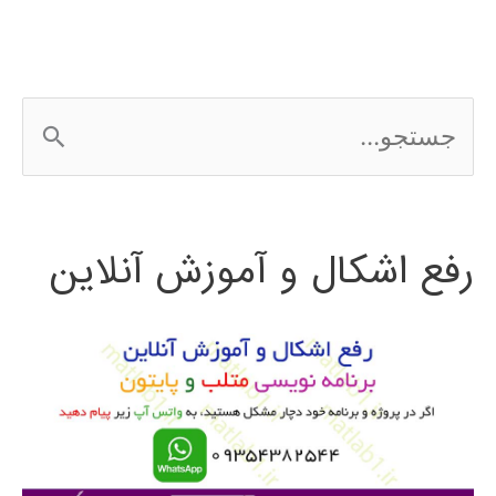
LUMION
ج
س
ت
رفع اشکال و آموزش آنلاین
ج
و
ب
ر
ا