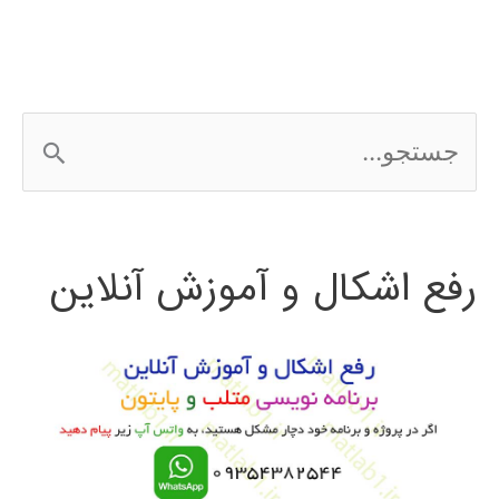
wordpress
ج
س
ت
رفع اشکال و آموزش آنلاین
ج
و
ب
ر
ا