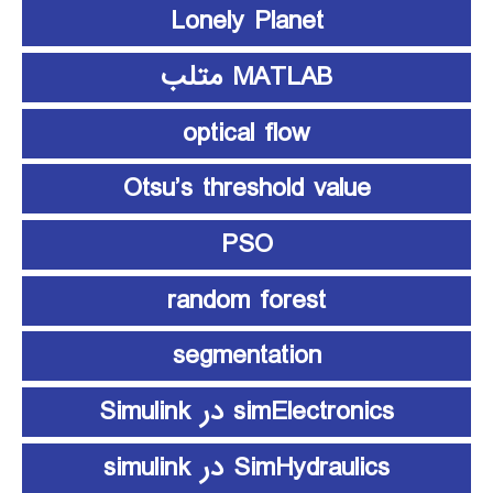
Lonely Planet
MATLAB متلب
optical flow
Otsu’s threshold value
PSO
random forest
segmentation
simElectronics در Simulink
SimHydraulics در simulink