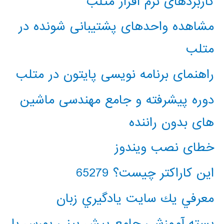
کاربردهای نرم افزار متلب
مشاهده واحدهای پشتیبانی شونده در
متلب
راهنمای برنامه نویسی پایتون در متلب
دوره پیشرفته و جامع مهندسی ماشین
های بدون راننده
خطای نصب ویندوز
این کاراکتر چیست؟ 65279
معرفي يك سايت يادگيري زبان
بسته آموزشی جامع پیش بینی بورس با