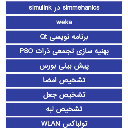
simmehanics در simulink
weka
برنامه نویسی Qt
بهنیه سازی تجمعی ذرات PSO
پیش بینی بورس
تشخیص امضا
تشخیص جعل
تشخیص لبه
تولباکس WLAN