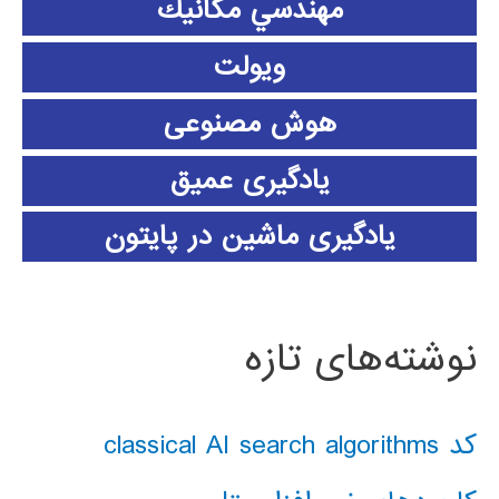
مهندسي مكانيك
ویولت
هوش مصنوعی
یادگیری عمیق
یادگیری ماشین در پایتون
نوشته‌های تازه
کد classical AI search algorithms