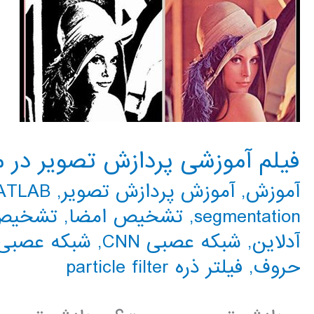
فیلم آموزشی پردازش تصویر در متلب 
آموزش
,
آموزش پردازش تصویر
,
MATLAB م
segmentation
,
تشخیص امضا
,
تشخیص
آدلاین
,
شبکه عصبی CNN
,
شبکه عصبی 
حروف
,
فیلتر ذره particle filter