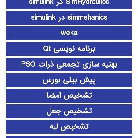
SimHydraulics در simulink
simmehanics در simulink
weka
برنامه نویسی Qt
بهنیه سازی تجمعی ذرات PSO
پیش بینی بورس
تشخیص امضا
تشخیص جعل
تشخیص لبه