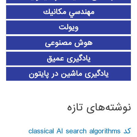
مهندسي مكانيك
ویولت
هوش مصنوعی
یادگیری عمیق
یادگیری ماشین در پایتون
نوشته‌های تازه
کد classical AI search algorithms