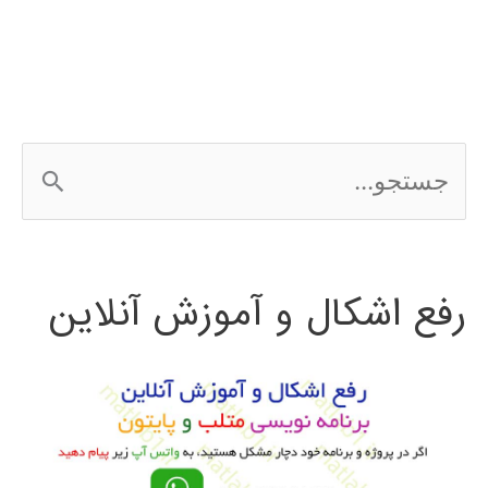
choice
ج
س
ت
رفع اشکال و آموزش آنلاین
ج
و
ب
ر