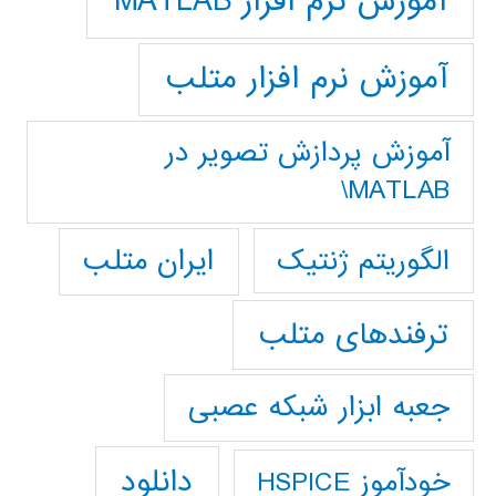
آموزش نرم افزار MATLAB
آموزش نرم افزار متلب
آموزش پردازش تصوير در
MATLAB\
ایران متلب
الگوریتم ژنتیک
ترفندهای متلب
جعبه ابزار شبکه عصبی
دانلود
خودآموز HSPICE