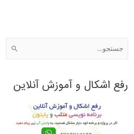
ج
س
ت
رفع اشکال و آموزش آنلاین
ج
و
ب
ر