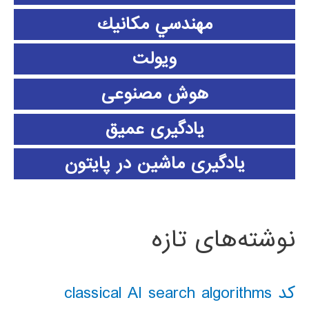
مهندسي مكانيك
ویولت
هوش مصنوعی
یادگیری عمیق
یادگیری ماشین در پایتون
نوشته‌های تازه
کد classical AI search algorithms