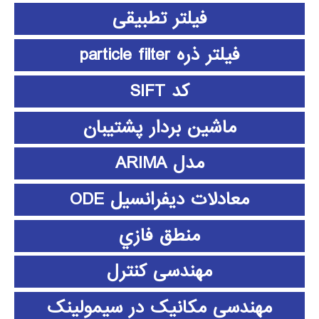
فیلتر تطبیقی
فیلتر ذره particle filter
کد SIFT
ماشین بردار پشتیبان
مدل ARIMA
معادلات دیفرانسیل ODE
منطق فازي
مهندسی کنترل
مهندسی مکانیک در سیمولینک