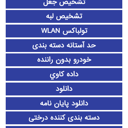
تشخیص جعل
تشخیص لبه
تولباکس WLAN
حد آستانه دسته بندی
خودرو بدون راننده
داده كاوي
دانلود
دانلود پايان نامه
دسته بندی کننده درختی