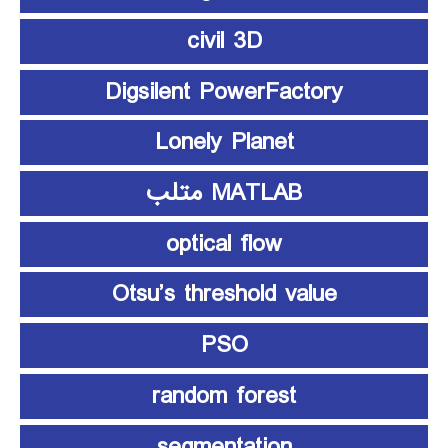
civil 3D
Digsilent PowerFactory
Lonely Planet
MATLAB متلب
optical flow
Otsu’s threshold value
PSO
random forest
segmentation