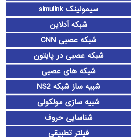
سیمولینک simulink
شبکه آدلاین
شبکه عصبی CNN
شبکه عصبی در پایتون
شبکه های عصبی
شبیه ساز شبکه NS2
شبیه سازی مولکولی
شناسایی حروف
فیلتر تطبیقی