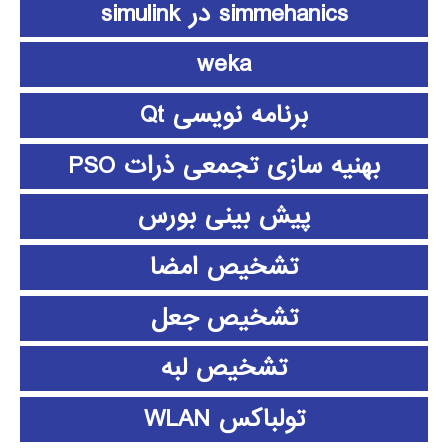
simmehanics در simulink
weka
برنامه نویسی Qt
بهنیه سازی تجمعی ذرات PSO
پیش بینی بورس
تشخیص امضا
تشخیص جعل
تشخیص لبه
تولباکس WLAN