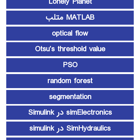
Lonely Planet
MATLAB متلب
optical flow
Otsu’s threshold value
PSO
random forest
segmentation
simElectronics در Simulink
SimHydraulics در simulink