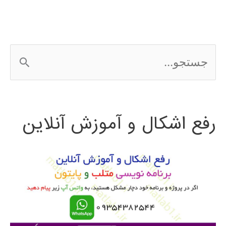
ePLAN
ج
س
ت
رفع اشکال و آموزش آنلاین
ج
و
ب
ر
ا