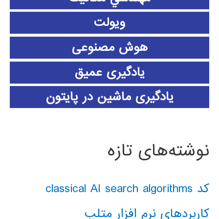
ویولت
هوش مصنوعی
یادگیری عمیق
یادگیری ماشین در پایتون
نوشته‌های تازه
کد classical AI search algorithms
کاربردهای نرم افزار متلب