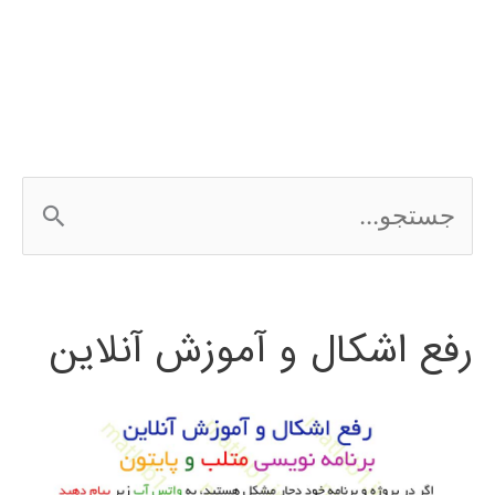
پایتون
ج
س
ت
رفع اشکال و آموزش آنلاین
ج
و
ب