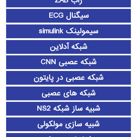
زاب ZAB
سیگنال ECG
سیمولینک simulink
شبکه آدلاین
شبکه عصبی CNN
شبکه عصبی در پایتون
شبکه های عصبی
شبیه ساز شبکه NS2
شبیه سازی مولکولی