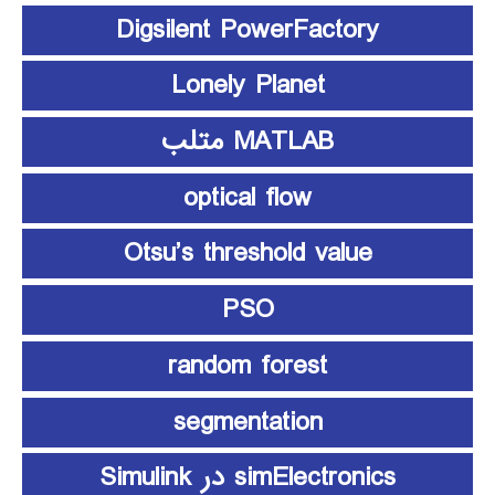
Digsilent PowerFactory
Lonely Planet
MATLAB متلب
optical flow
Otsu’s threshold value
PSO
random forest
segmentation
simElectronics در Simulink