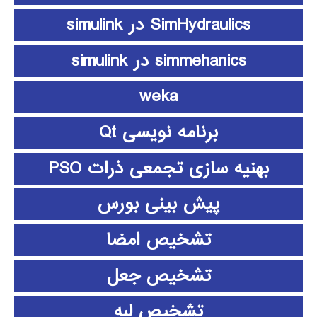
SimHydraulics در simulink
simmehanics در simulink
weka
برنامه نویسی Qt
بهنیه سازی تجمعی ذرات PSO
پیش بینی بورس
تشخیص امضا
تشخیص جعل
تشخیص لبه