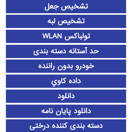
تشخیص جعل
تشخیص لبه
تولباکس WLAN
حد آستانه دسته بندی
خودرو بدون راننده
داده كاوي
دانلود
دانلود پايان نامه
دسته بندی کننده درختی