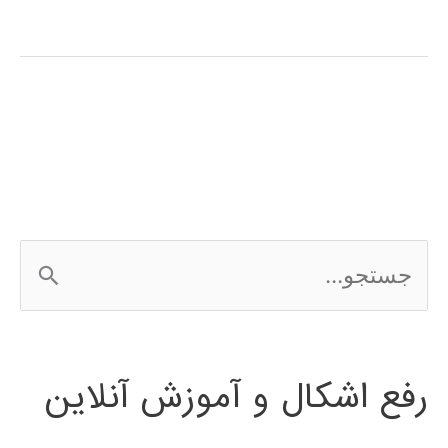
ژنتیک
(genetic
algorithm)
در
پایتون
ج
س
ت
رفع اشکال و آموزش آنلاین
ج
و