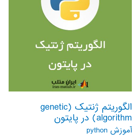
الگوریتم ژنتیک (genetic
algorithm) در پایتون
آموزش python