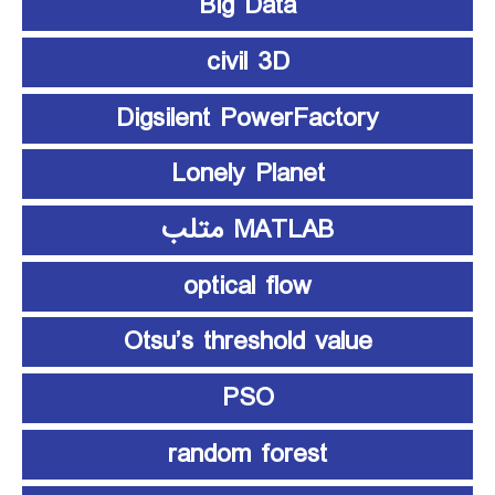
Big Data
civil 3D
Digsilent PowerFactory
Lonely Planet
MATLAB متلب
optical flow
Otsu’s threshold value
PSO
random forest