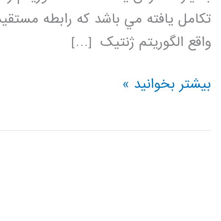
تکامل يافته مي باشد که رابطه مستق
واقع الگوريتم ژنتيک […]
فیلم
بیشتر بخوانید »
جامع
آموزش
فارسی
الگوریتم
ژنتیک