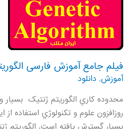
فیلم جامع آموزش فارسی الگوریتم ژ
آموزش
,
دانلود
محدوده کاري الگوريتم ژنتيک بسيار و
روزافزون علوم و تکنولوژي استفاده از
بسيار گسترش يافته است. الگوريتم ژن