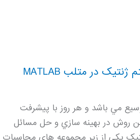
نتیک در متلب MATLAB
سيع مي باشد و هر روز با پيشرفت
 اين روش در بهينه سازي و حل مسائل
تيک يکي از زير مجموعه هاي محاسبات