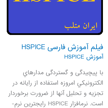
فیلم آموزش فارسی HSPICE
آموزش HSPICE
با پیچیدگی و گستردگی مدارهاي
الكترونيكي امروزه استفاده از رایانه در
تجزيه و تحليل آن­ها از ضرورت برخوردار
است. نرم­افزار HSPICE رایج­ترین نرم­