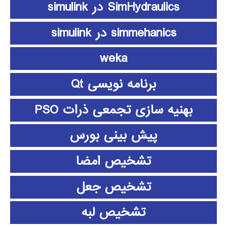
SimHydraulics در simulink
simmehanics در simulink
weka
برنامه نویسی Qt
بهنیه سازی تجمعی ذرات PSO
پیش بینی بورس
تشخیص امضا
تشخیص جعل
تشخیص لبه