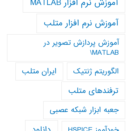
آموزش نرم افزار MATLAB
آموزش نرم افزار متلب
آموزش پردازش تصوير در
MATLAB\
ایران متلب
الگوریتم ژنتیک
ترفندهای متلب
جعبه ابزار شبکه عصبی
دانلود
خودآموز HSPICE