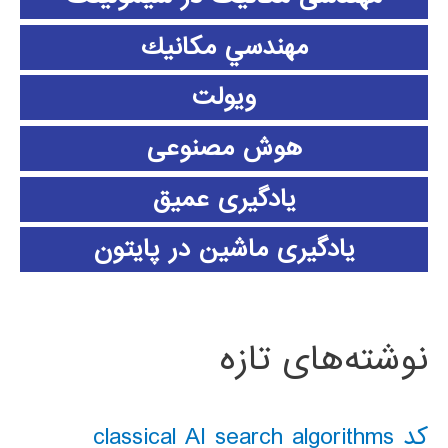
مهندسي مكانيك
ویولت
هوش مصنوعی
یادگیری عمیق
یادگیری ماشین در پایتون
نوشته‌های تازه
کد classical AI search algorithms