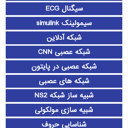
سیگنال ECG
سیمولینک simulink
شبکه آدلاین
شبکه عصبی CNN
شبکه عصبی در پایتون
شبکه های عصبی
شبیه ساز شبکه NS2
شبیه سازی مولکولی
شناسایی حروف