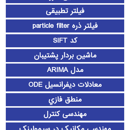
فیلتر تطبیقی
فیلتر ذره particle filter
کد SIFT
ماشین بردار پشتیبان
مدل ARIMA
معادلات دیفرانسیل ODE
منطق فازي
مهندسی کنترل
مهندسی مکانیک در سیمولینک