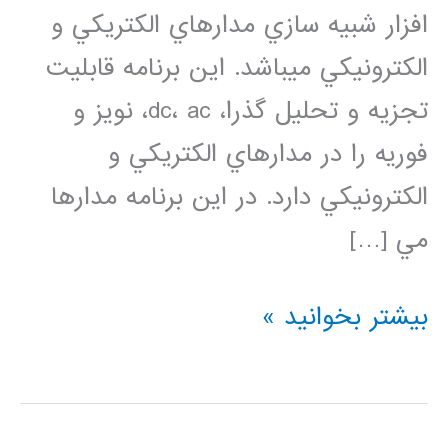
افزار شبيه سازي مدارهاي الكتريكي و
الكترونيكي مي­باشد. اين برنامه قابليت
تجزيه و تحليل­ گذرا، dc، ac، نویز و
فوریه را در مدارهاي الكتريكي و
الكترونيكي دارد. در این برنامه مدارها
مي […]
فیلم
بیشتر بخوانید »
آموزش
فارسی
HSPICE