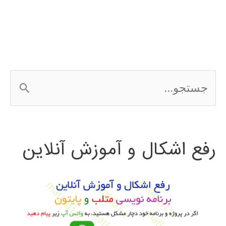
ج
س
ت
رفع اشکال و آموزش آنلاین
ج
و
ب
ر