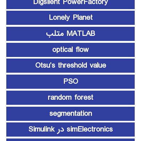
Digsilent PowerFactory
Lonely Planet
MATLAB متلب
optical flow
Otsu’s threshold value
PSO
random forest
segmentation
simElectronics در Simulink